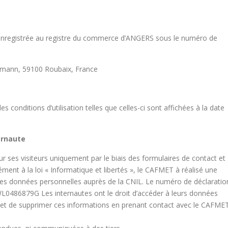
 enregistrée au registre du commerce d’ANGERS sous le numéro de
rmann, 59100 Roubaix, France
s conditions d’utilisation telles que celles-ci sont affichées à la date
ernaute
r ses visiteurs uniquement par le biais des formulaires de contact et
t à la loi « Informatique et libertés », le CAFMET à réalisé une
t des données personnelles auprès de la CNIL. Le numéro de déclaratio
nWL0486879G Les internautes ont le droit d’accéder à leurs données
fier et de supprimer ces informations en prenant contact avec le CAFME