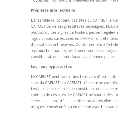
Toutes les informations prélevées ne seront ni re
Propriété intellectuelle
L’ensemble du contenu des sites du CAFMET (architect
CAFMET ou de ses prestataires techniques. Nous atti
photos, ou des signes particuliers peuvent égalemen
logos utilisés sur les sites du CAFMET ont été dépo
d’utilisation sont réservés. Conformément à l’articl
reproduction non expressément autorisée, intégrale o
constituerait une contrefaçon sanctionnée par les ar
Les liens hypertextes
Le CAFMET peut fournir des liens vers d’autres si
sites du CAFMET. Le CAFMET n’édite ni ne contrôle l
Les liens vers ces sites ne constituent en aucune
contenu de ces sites. Le CAFMET ne saurait dès lor
services, la publicité, les cookies ou autres éléme
allégués, consécutifs ou en relation avec l’utilisat