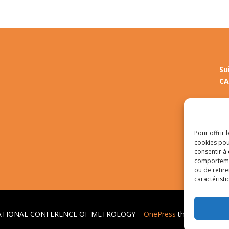
Su
CA
LinkedIn
Inst
Pour offrir 
cookies pou
consentir à
comportement
ou de retire
caractéristi
RNATIONAL CONFERENCE OF METROLOGY
–
OnePress
thème par Fame