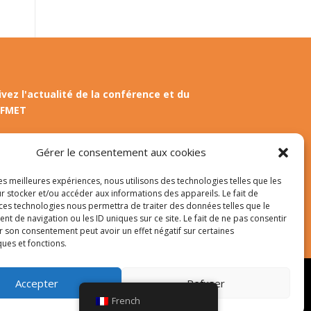
ivez l'actualité de la conférence et du
FMET
agram
E-mail
Gérer le consentement aux cookies
les meilleures expériences, nous utilisons des technologies telles que les
r stocker et/ou accéder aux informations des appareils. Le fait de
 ces technologies nous permettra de traiter des données telles que le
 de navigation ou les ID uniques sur ce site. Le fait de ne pas consentir
r son consentement peut avoir un effet négatif sur certaines
ques et fonctions.
Accepter
Refuser
Themes. Traduit par Wp Trads.
French