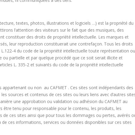
vendues, ni communiquées à des tiers.
ure, textes, photos, illustrations et logiciels …) est la propriété du
rons l’attention des visiteurs sur le fait que des musiques, des
t constituer des droits de propriété intellectuelle. Les marques et
sés, leur reproduction constituerait une contrefaçon. Tous les droits
e L.122-4 du code de la propriété intellectuelle toute représentation o
u partielle et par quelque procédé que ce soit serait illicite et
ticles L. 335-2 et suivants du code de la propriété intellectuelle
tes appartenant ou non au CAFMET . Ces sites sont indépendants des
es sources et contenus de ces sites ou leurs liens avec d’autres sites
 manière une approbation ou validation ou adhésion du CAFMET au
s être tenu pour responsable pour le contenu, les produits, les
nts de ces sites ainsi que pour tous les dommages ou pertes, avérés o
ion de ces informations, services ou données disponibles sur ces sites