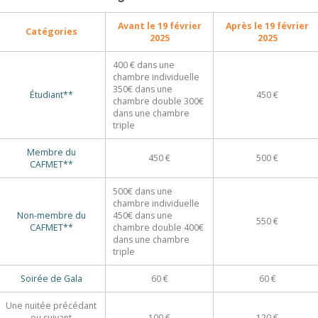
Avant le 19 février
Après le 19 février
Catégories
2025
2025
400 € dans une
chambre individuelle
350€ dans une
Étudiant**
450 €
chambre double 300€
dans une chambre
triple
Membre du
450 €
500 €
CAFMET**
500€ dans une
chambre individuelle
Non-membre du
450€ dans une
550 €
CAFMET**
chambre double 400€
dans une chambre
triple
Soirée de Gala
60 €
60 €
Une nuitée précédant
ou suivant
100 €
120 €