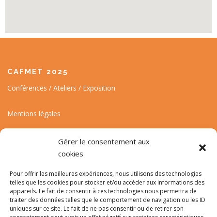
CAFMET 2025
Conférences / Ateliers / Exposition
Mentions légales
Gérer le consentement aux
cookies
Pour offrir les meilleures expériences, nous utilisons des technologies
Suivez l'actualité de la conférence et du CAFMET
telles que les cookies pour stocker et/ou accéder aux informations des
appareils. Le fait de consentir à ces technologies nous permettra de
traiter des données telles que le comportement de navigation ou les ID
uniques sur ce site. Le fait de ne pas consentir ou de retirer son