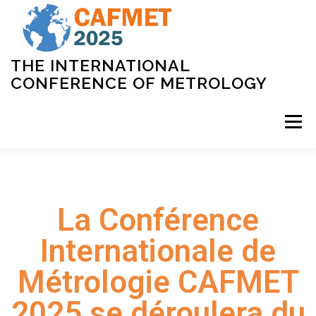
THE INTERNATIONAL
CONFERENCE OF METROLOGY
Menu
ACCUEIL
COMITÉS
PROGRAMME
La Conférence
INSCRIPTION
LIEU
PARTENAIRES
Internationale de
Métrologie CAFMET
CONTACT
2025 se déroulera du