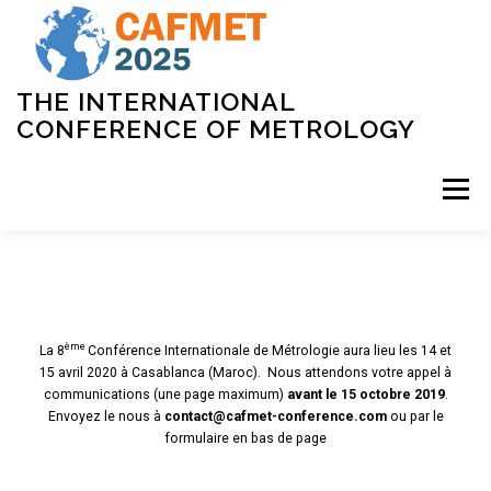
THE INTERNATIONAL
CONFERENCE OF METROLOGY
Menu
ACCUEIL
COMITÉS
PROGRAMME
ème
La 8
Conférence Internationale de Métrologie aura lieu les 14 et
INSCRIPTION
LIEU
PARTENAIRES
15 avril 2020 à Casablanca (Maroc). Nous attendons votre appel à
communications (une page maximum)
avant le 15 octobre 2019
.
Envoyez le nous à
contact@cafmet-conference.com
ou par le
CONTACT
formulaire en bas de page