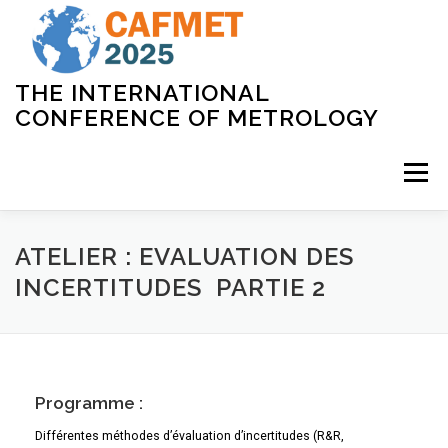
THE INTERNATIONAL
CONFERENCE OF METROLOGY
Menu
ACCUEIL
COMITÉS
PROGRAMME
ATELIER : EVALUATION DES
INCERTITUDES PARTIE 2
INSCRIPTION
LIEU
PARTENAIRES
CONTACT
Programme :
Différentes méthodes d’évaluation d’incertitudes (R&R,