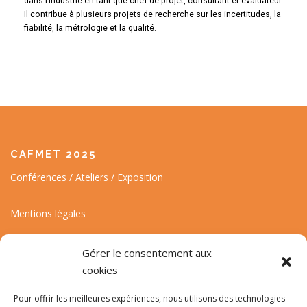
dans l’industrie en tant que chef de projet, consultant et évaluateur.
Il contribue à plusieurs projets de recherche sur les incertitudes, la
fiabilité, la métrologie et la qualité.
CAFMET 2025
Conférences / Ateliers / Exposition
Mentions légales
Gérer le consentement aux
cookies
Pour offrir les meilleures expériences, nous utilisons des technologies
Suivez l'actualité de la conférence et du CAFMET