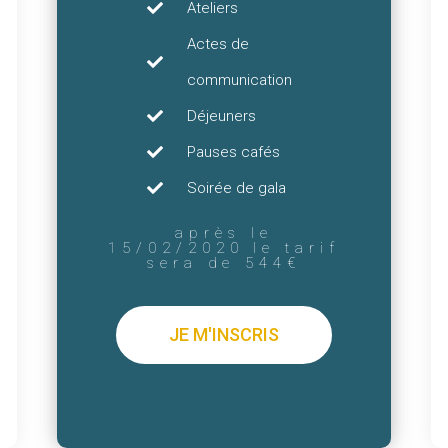
Ateliers
Actes de
communication
Déjeuners
Pauses cafés
Soirée de gala
après le
15/02/2020 le tarif
sera de 544€
JE M'INSCRIS