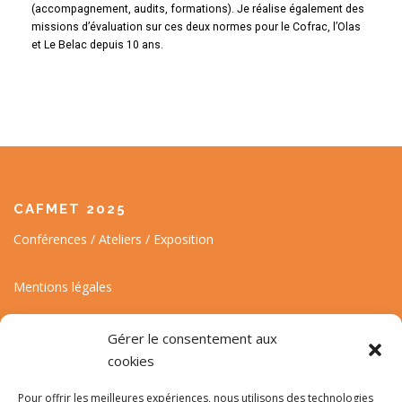
(accompagnement, audits, formations). Je réalise également des
missions d’évaluation sur ces deux normes pour le Cofrac, l’Olas
et Le Belac depuis 10 ans.
CAFMET 2025
Conférences / Ateliers / Exposition
Mentions légales
Gérer le consentement aux
cookies
Pour offrir les meilleures expériences, nous utilisons des technologies
Suivez l'actualité de la conférence et du CAFMET